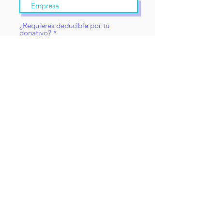
¿Requieres deducible por tu
donativo?
*
No, no necesito
Si, necesito mi
deducible.
deducible.
Constancia de Situación Fiscal
Subir archivo
*En caso de que requieras deducible por tu donativo* (Máximo 15 MB)
Donar
"El camino hacía la felicidad pasa por hacer felices a
los demás."
Aviso de privacidad
© 2021 Todos Tenemos un Ángel, I.A.P.