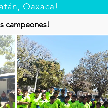
atán, Oaxaca!
ros campeones!