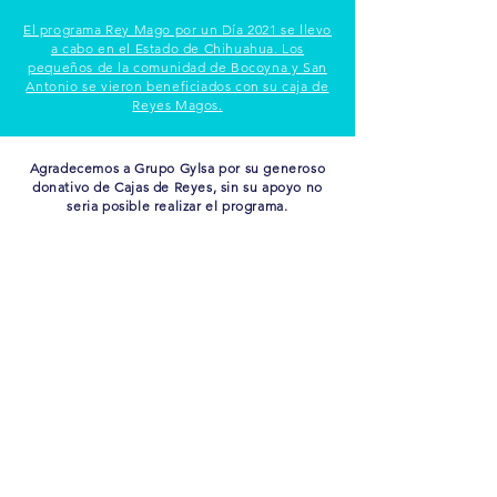
El programa Rey Mago por un Día 2021 se llevo
a cabo en el Estado de Chihuahua. Los
pequeños de la comunidad de Bocoyna y San
Antonio se vieron beneficiados con su caja de
Reyes Magos.
Agradecemos a Grupo Gylsa por su generoso
donativo de Cajas de Reyes, sin su apoyo no
seria posible realizar el programa.
"El camino hacía la felicidad pasa por hacer felices a
los demás."
Aviso de privacidad
© 2021 Todos Tenemos un Ángel, I.A.P.